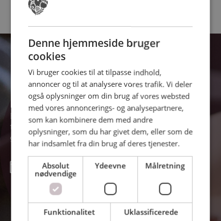
Denne hjemmeside bruger
cookies
Book din gratis billet
Vi bruger cookies til at tilpasse indhold,
annoncer og til at analysere vores trafik. Vi deler
I dag
også oplysninger om din brug af vores websted
med vores annoncerings- og analysepartnere,
Book din gratis billet allerede i dag og glæd dig
som kan kombinere dem med andre
til en inspirerende dag, hvor passion for
oplysninger, som du har givet dem, eller som de
gastronomi og velsmagende mad er i højsædet.
har indsamlet fra din brug af deres tjenester.
Absolut
Ydeevne
Målretning
16. SEPTEMBER 2026 | 09:00 - 18:00
nødvendige
BRØNDBY HALLEN
Funktionalitet
Uklassificerede