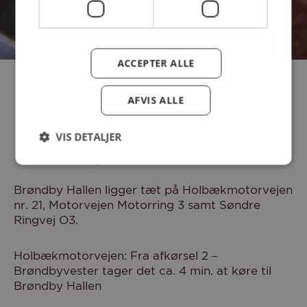
BOOK DIN BILLET HER
ACCEPTER ALLE
AFVIS ALLE
VIS DETALJER
Find vej
Brøndby Hallen ligger tæt på Holbækmotorvejen
nr. 21, Motorvejen Motorring 3 samt Søndre
Ringvej O3.
Holbækmotorvejen: Fra afkørsel 2 –
Brøndbyvester tager det ca. 4 min. at køre til
Brøndby Hallen