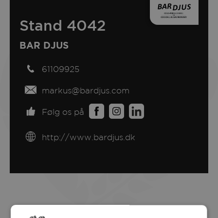
Stand 4042
BAR DJUS
61109925
markus@bardjus.com
Følg os på
http://www.bardjus.dk