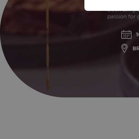
Book din gra
passion for
1
B