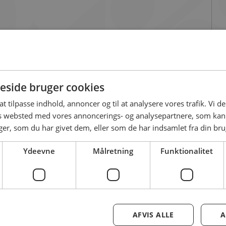
smagsstoffer.
side bruger cookies
 at tilpasse indhold, annoncer og til at analysere vores trafik. Vi 
es websted med vores annoncerings- og analysepartnere, som k
r, som du har givet dem, eller som de har indsamlet fra din brug
Ydeevne
Målretning
Funktionalitet
 din gratis billet 
AFVIS ALLE
A