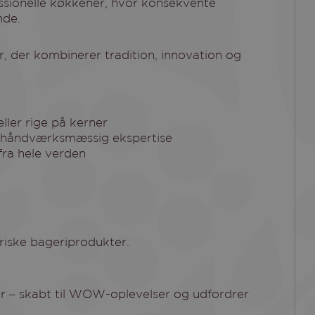
fessionelle køkkener, hvor konsekvente
nde.
eller rige på kerner
 håndværksmæssig ekspertise
fra hele verden
riske bageriprodukter.
er – skabt til WOW-oplevelser og udfordrer