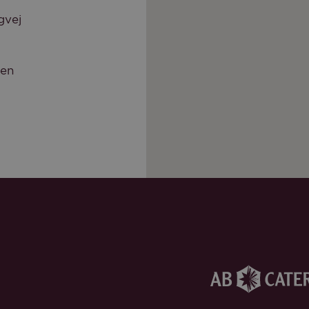
gvej
len