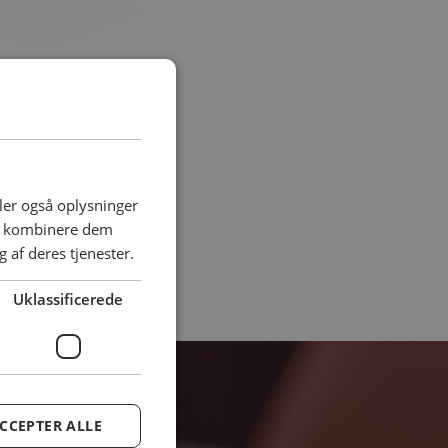
deler også oplysninger
an kombinere dem
 af deres tjenester.
Uklassificerede
I dag
CCEPTER ALLE