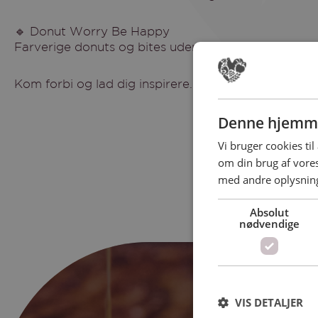
🔹 Donut Worry Be Happy
Farverige donuts og bites uden kunstige farve- og 
Kom forbi og lad dig inspirere.
Denne hjemme
Vi bruger cookies til
om din brug af vor
med andre oplysninge
Absolut
nødvendige
Book
VIS DETALJER