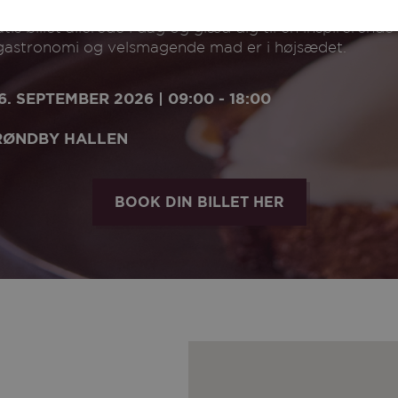
tis billet allerede i dag og glæd dig til en inspirerende
 gastronomi og velsmagende mad er i højsædet.
6. SEPTEMBER 2026 | 09:00 - 18:00
RØNDBY HALLEN
BOOK DIN BILLET HER