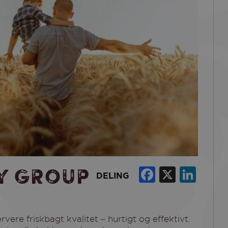
Faceboo
X
Lin
y Group
DELING