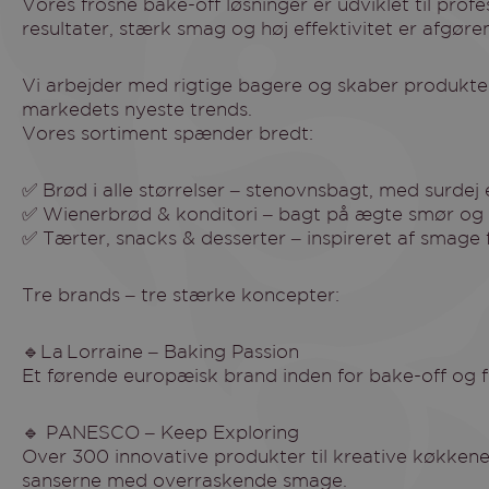
Vores frosne bake-off løsninger er udviklet til pro
resultater, stærk smag og høj effektivitet er afgøre
Vi arbejder med rigtige bagere og skaber produkter, der kombinerer tradition, innovation og
markedets nyeste trends.
Vores sortiment spænder bredt:
✅ Brød i alle størrelser – stenovnsbagt, med surdej 
✅ Wienerbrød & konditori – bagt på ægte smør og
✅ Tærter, snacks & desserter – inspireret af smage 
Tre brands – tre stærke koncepter:
🔹La Lorraine – Baking Passion
Et førende europæisk brand inden for bake-off og f
🔹 PANESCO – Keep Exploring
Over 300 innovative produkter til kreative køkken
sanserne med overraskende smage.