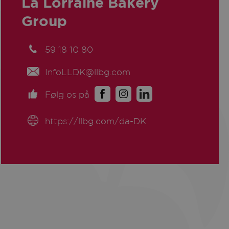
La Lorraine Bakery
Group
59 18 10 80
InfoLLDK@llbg.com
Følg os på
https://llbg.com/da-DK
k
kedIn