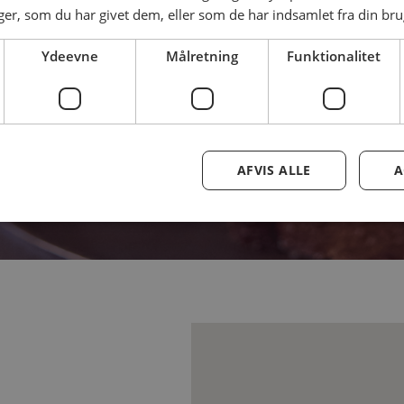
tis billet allerede i dag og glæd dig til en inspirerende
r, som du har givet dem, eller som de har indsamlet fra din brug
 gastronomi og velsmagende mad er i højsædet.
Ydeevne
Målretning
Funktionalitet
6. SEPTEMBER 2026 | 09:00 - 18:00
RØNDBY HALLEN
AFVIS ALLE
A
BOOK DIN BILLET HER