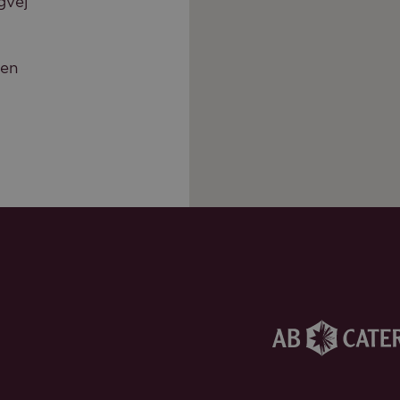
gvej
len