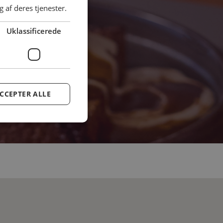
 dag, hvor
 af deres tjenester.
Uklassificerede
CCEPTER ALLE