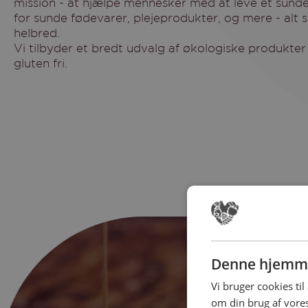
mission - at hjælpe mennesker med at leve et sunde
for sunde fødevarer, plejeprodukter, og mere - alt
helbred.
Vi tilbyder et bredt udvalg af økologiske produkter
gluten fri.
Denne hjemme
Book
Vi bruger cookies til
om din brug af vor