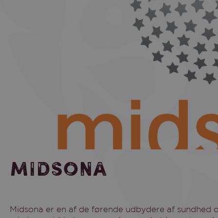
Midsona
Midsona er en af ​​de førende udbydere af sundhed og livsstil i Norden. Vi brænder for vores