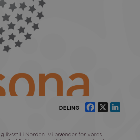
Faceboo
X
Lin
DELING