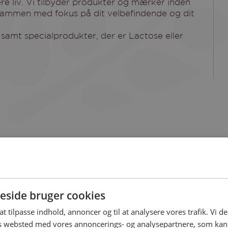
re liv. Vi tilbyder produkter og mærker inden
 sammen med fokus på dit velbefindende og dit
 samt specialprodukter, der er Lactose eller
side bruger cookies
 din gratis billet 
 at tilpasse indhold, annoncer og til at analysere vores trafik. Vi 
es websted med vores annoncerings- og analysepartnere, som k