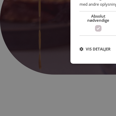
Book din gra
med andre oplysninge
passion for
Absolut
nødvendige
1
B
VIS DETALJER