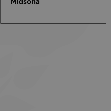
Midsona
k
kedIn